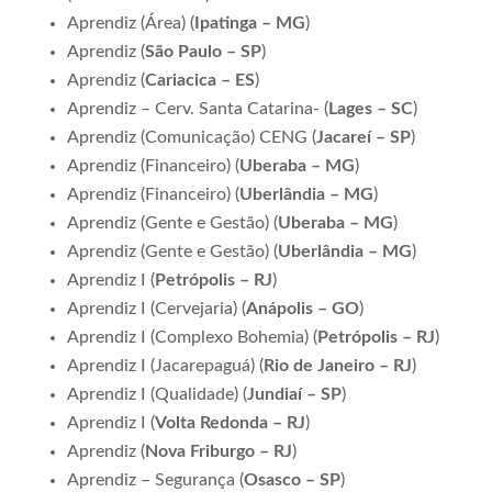
Aprendiz (Área) (
Ipatinga – MG
)
Aprendiz (
São Paulo – SP
)
Aprendiz (
Cariacica – ES
)
Aprendiz – Cerv. Santa Catarina- (
Lages – SC
)
Aprendiz (Comunicação) CENG (
Jacareí – SP
)
Aprendiz (Financeiro) (
Uberaba – MG
)
Aprendiz (Financeiro) (
Uberlândia – MG
)
Aprendiz (Gente e Gestão) (
Uberaba – MG
)
Aprendiz (Gente e Gestão) (
Uberlândia – MG
)
Aprendiz I (
Petrópolis – RJ
)
Aprendiz I (Cervejaria) (
Anápolis – GO
)
Aprendiz I (Complexo Bohemia) (
Petrópolis – RJ
)
Aprendiz I (Jacarepaguá) (
Rio de Janeiro – RJ
)
Aprendiz I (Qualidade) (
Jundiaí – SP
)
Aprendiz I (
Volta Redonda – RJ
)
Aprendiz (
Nova Friburgo – RJ
)
Aprendiz – Segurança (
Osasco – SP
)