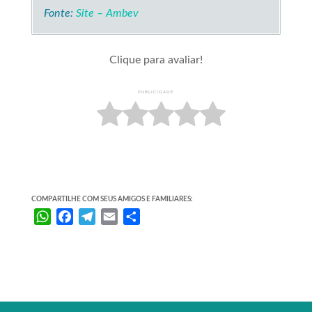
Fonte:
Site – Ambev
Clique para avaliar!
PUBLICIDADE
COMPARTILHE COM SEUS AMIGOS E FAMILIARES:
W
F
T
E
S
h
a
e
m
h
a
c
l
a
a
t
e
e
i
r
s
b
g
l
e
A
o
r