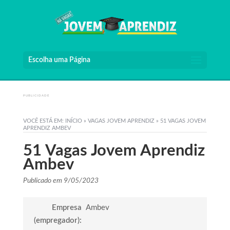
Escolha uma Página
PUBLICIDADE
VOCÊ ESTÁ EM:
INÍCIO
»
VAGAS JOVEM APRENDIZ
»
51 VAGAS JOVEM
APRENDIZ AMBEV
51 Vagas Jovem Aprendiz
Ambev
Publicado em 9/05/2023
Empresa
Ambev
(empregador):