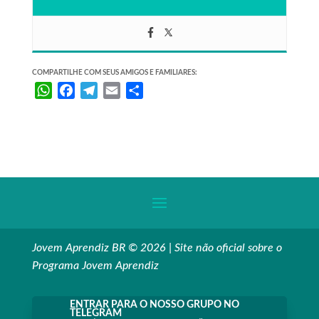
COMPARTILHE COM SEUS AMIGOS E FAMILIARES:
W
F
T
E
S
h
a
e
m
h
a
c
l
a
a
t
e
e
i
r
s
b
g
l
e
A
o
r
p
o
a
p
k
m
Jovem Aprendiz BR © 2026 | Site não oficial sobre o
Programa Jovem Aprendiz
ENTRAR PARA O NOSSO GRUPO NO
TELEGRAM