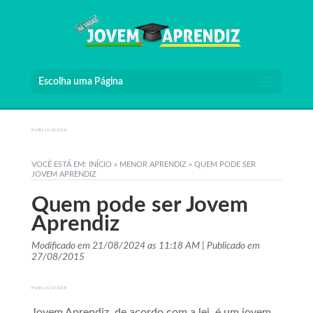
Escolha uma Página
PUBLICIDADE
VOCÊ ESTÁ EM:
INÍCIO
»
MENOR APRENDIZ
»
QUEM PODE SER
JOVEM APRENDIZ
Quem pode ser Jovem
Aprendiz
Modificado em 21/08/2024 as 11:18 AM | Publicado em
27/08/2015
PUBLICIDADE
Jovem Aprendiz, de acordo com a lei, é um jovem