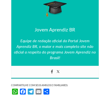
Jovem Aprendiz BR
Equipe de redação oficial do Portal Jovem
Aprendiz BR, o maior e mais completo site não
oficial a respeito do programa Jovem Aprendiz no
Brasil!
COMPARTILHE COM SEUS AMIGOS E FAMILIARES:
W
F
T
E
S
h
a
e
m
h
a
c
l
a
a
t
e
e
i
r