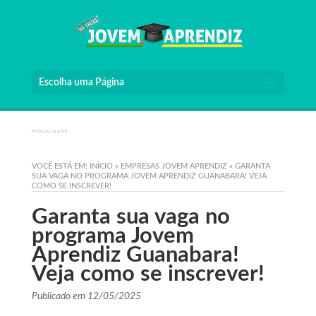
Escolha uma Página
PUBLICIDADE
VOCÊ ESTÁ EM:
INÍCIO
»
EMPRESAS JOVEM APRENDIZ
»
GARANTA
SUA VAGA NO PROGRAMA JOVEM APRENDIZ GUANABARA! VEJA
COMO SE INSCREVER!
Garanta sua vaga no
programa Jovem
Aprendiz Guanabara!
Veja como se inscrever!
Publicado em 12/05/2025