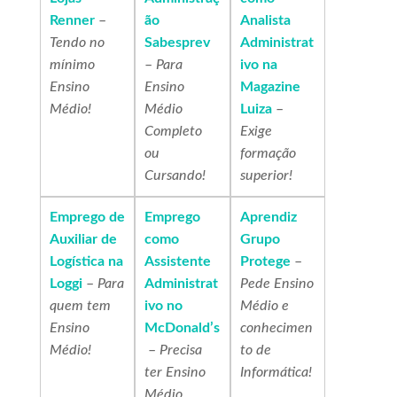
Renner
–
ão
Analista
Tendo no
Sabesprev
Administrat
mínimo
–
Para
ivo na
Ensino
Ensino
Magazine
Médio!
Médio
Luiza
–
Completo
Exige
ou
formação
Cursando!
superior!
Emprego de
Emprego
Aprendiz
Auxiliar de
como
Grupo
Logística na
Assistente
Protege
–
Loggi
–
Para
Administrat
Pede Ensino
quem tem
ivo no
Médio e
Ensino
McDonald’s
conhecimen
Médio!
–
Precisa
to de
ter Ensino
Informática!
Médio