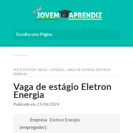
Escolha uma Página
PUBLICIDADE
VOCÊ ESTÁ EM:
INÍCIO
»
ESTÁGIO
»
VAGA DE ESTÁGIO ELETRON
ENERGIA
Vaga de estágio Eletron
Energia
Publicado em 13/06/2024
Empresa
Eletron Energia
(empregador):