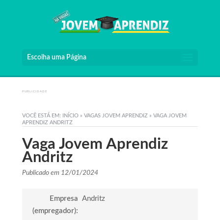
Escolha uma Página
PUBLICIDADE
VOCÊ ESTÁ EM:
INÍCIO
»
VAGAS JOVEM APRENDIZ
»
VAGA JOVEM
APRENDIZ ANDRITZ
Vaga Jovem Aprendiz
Andritz
Publicado em 12/01/2024
Empresa
Andritz
(empregador):