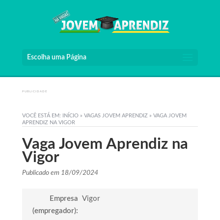
Escolha uma Página
PUBLICIDADE
VOCÊ ESTÁ EM:
INÍCIO
»
VAGAS JOVEM APRENDIZ
»
VAGA JOVEM
APRENDIZ NA VIGOR
Vaga Jovem Aprendiz na
Vigor
Publicado em 18/09/2024
Empresa
Vigor
(empregador):