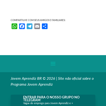
COMPARTILHE COM SEUS AMIGOS E FAMILIARES:
W
F
T
E
S
h
a
e
m
h
a
c
l
a
a
t
e
e
i
r
s
b
g
l
e
A
o
r
p
o
a
p
k
m
Jovem Aprendiz BR © 2026 | Site não oficial sobre o
Programa Jovem Aprendiz
ENTRAR PARA O NOSSO GRUPO NO
TELEGRAM
Vagas de emprego para Jovem Aprendiz e +