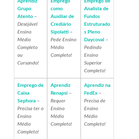
Aprendiz
Emprego
Emprego de
Grupo
como
Analista de
Atento
–
Auxiliar de
Fundos
Desejável
Crediário
Estruturado
Ensino
Sipolatti
–
s Pleno
Médio
Pede Ensino
Daycoval
–
Completo
Médio
Pedindo
ou
Completo!
Ensino
Cursando!
Superior
Completo!
Emprego de
Aprendiz
Aprendiz na
Caixa
Renapsi
–
FedEx
–
Sephora
–
Requer
Precisa de
Precisa ter o
Ensino
Ensino
Ensino
Médio
Médio
Médio
Completo!
Completo!
Completo!