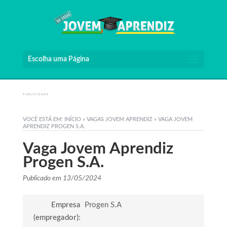
Escolha uma Página
PUBLICIDADE
VOCÊ ESTÁ EM:
INÍCIO
»
VAGAS JOVEM APRENDIZ
»
VAGA JOVEM
APRENDIZ PROGEN S.A.
Vaga Jovem Aprendiz
Progen S.A.
Publicado em 13/05/2024
Empresa
Progen S.A
(empregador):